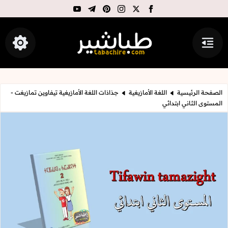
youtube
telegram
pinterest
instagram
facebook
x
القائمة
إظهار ال
طباشير
الصفحة الرئيسية
اللغة الأمازيغية
جذاذات اللغة الأمازيغية تيفاوين تمازيغت -
المستوى الثاني ابتدائي
جذاذات اللغة الأمازيغية تيفاوين تمازي